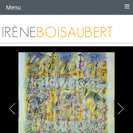
≡
Menu