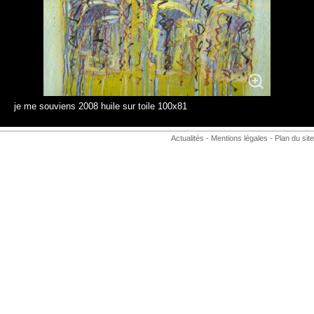
je me souviens 2008 huile sur toile 100x81
Actualités
-
Mentions légales
-
Plan du site