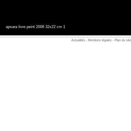
apsara livre peint 2008 32x22 cm 1
Actualités
-
Mentions légales
-
Plan du site