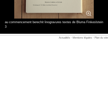
au commencement berechit linogravures textes de Bluma Finkeslstein
3
Actualités
-
Mentions légales
-
Plan du site