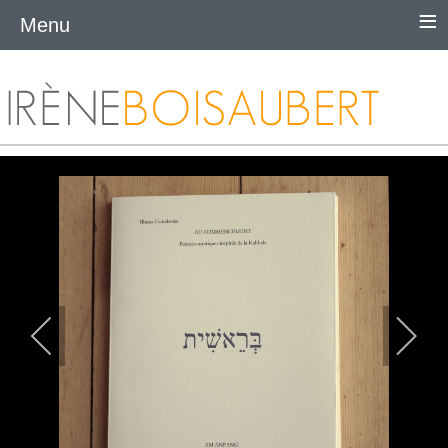
≡
Menu