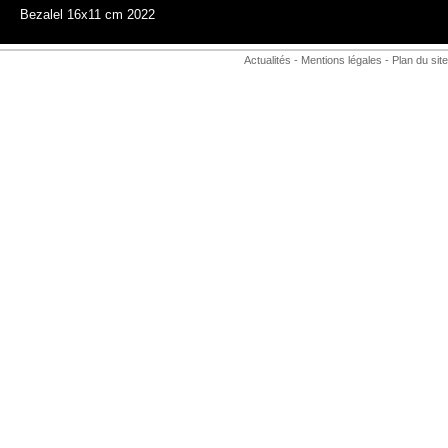
Bezalel 16x11 cm 2022
Actualités
-
Mentions légales
-
Plan du site