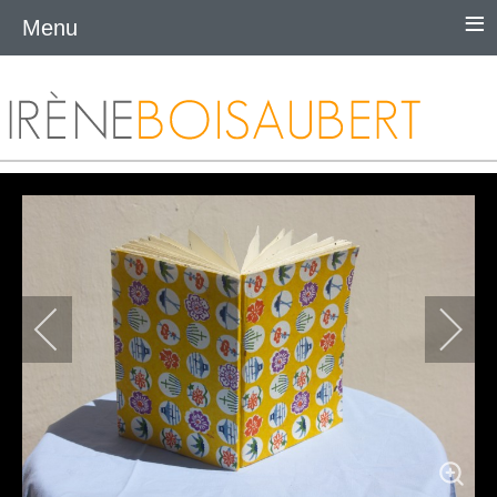
≡
Menu