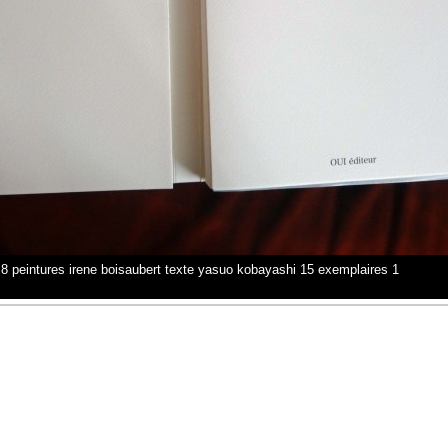
8 peintures irene boisaubert texte yasuo kobayashi 15 exemplaires 1