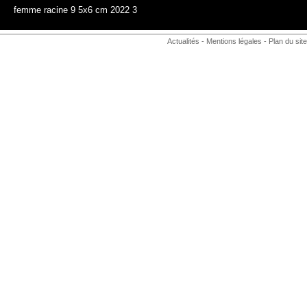
femme racine 9 5x6 cm 2022 3
Actualités
-
Mentions légales
-
Plan du site