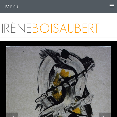
≡
Menu