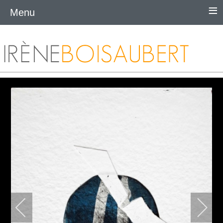
≡
Menu