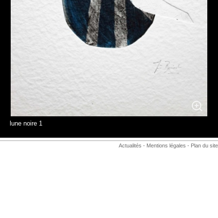
lune noire 1
Actualités
-
Mentions légales
-
Plan du site