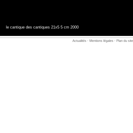
le cantique des cantiques 21x5 5 cm 2000
Actualités
-
Mentions légales
-
Plan du site