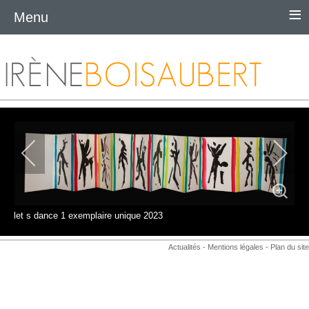
≡
Menu
let s dance 1 exemplaire unique 2023
Actualités
-
Mentions légales
-
Plan du site