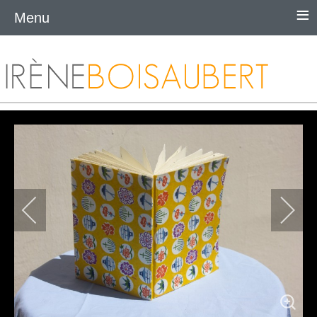
≡
Menu