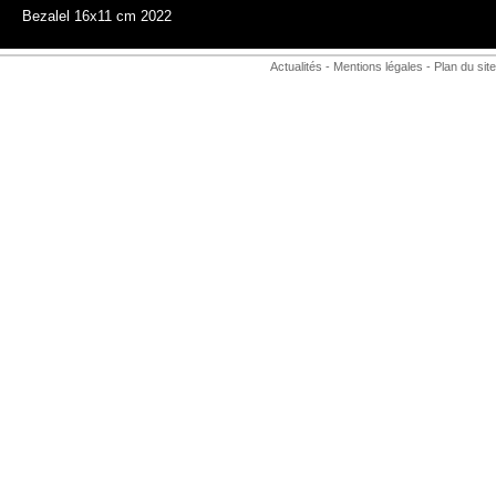
Bezalel 16x11 cm 2022
Actualités
-
Mentions légales
-
Plan du site