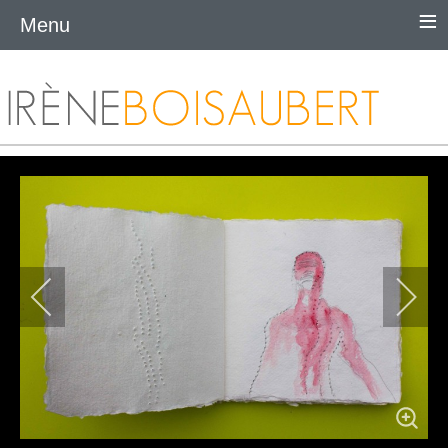
≡
Menu