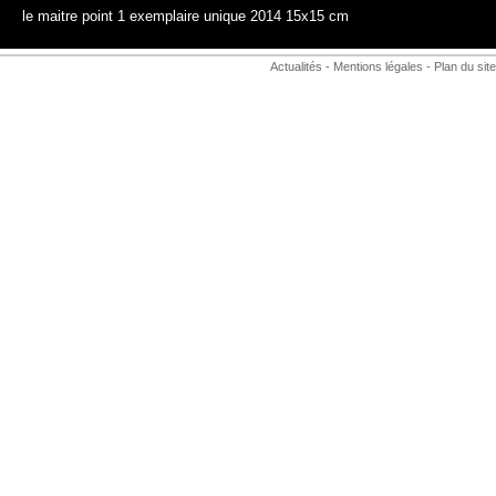
le maitre point 1 exemplaire unique 2014 15x15 cm
Actualités
-
Mentions légales
-
Plan du site