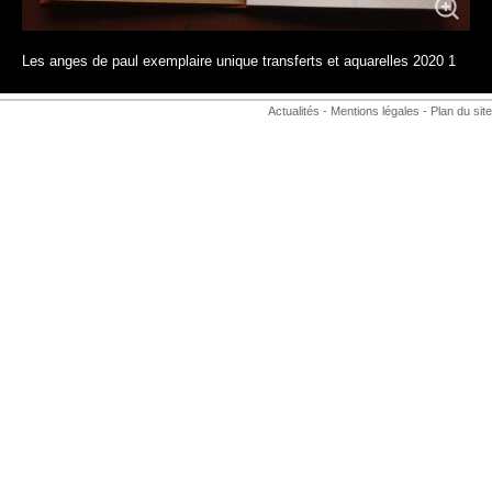
Les anges de paul exemplaire unique transferts et aquarelles 2020 1
Actualités
-
Mentions légales
-
Plan du site