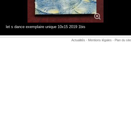
let s dance exemplaire unique 10x15 2019 1bis
Actualités
-
Mentions légales
-
Plan du site