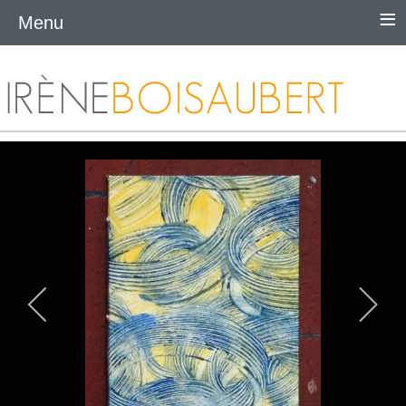
≡
Menu