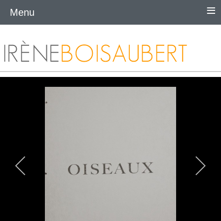
≡
Menu