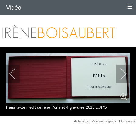
≡
Vidéo
Paris texte inedit de rene Pons et 4 gravures 2013 1.JPG
Actualités
-
Mentions légales
-
Plan du site