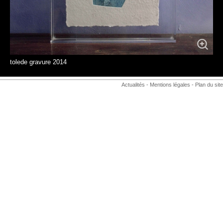
tolede gravure 2014
Actualités
-
Mentions légales
-
Plan du site