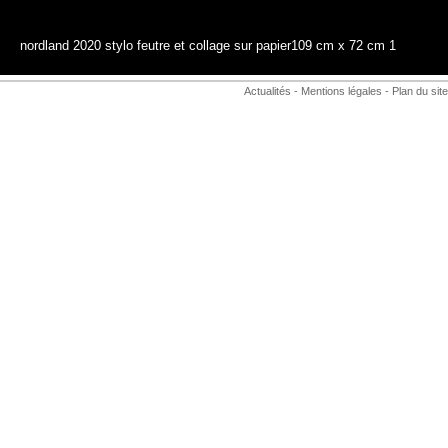
nordland 2020 stylo feutre et collage sur papier109 cm x 72 cm 1
Actualités
-
Mentions légales
-
Plan du site