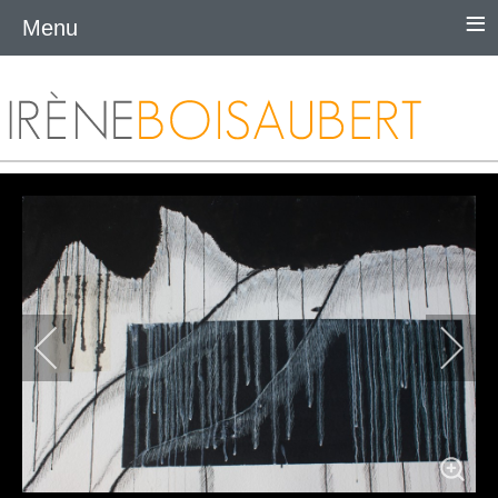
≡
Menu