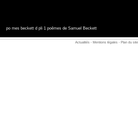
po mes beckett d pli 1
poêmes de Samuel Beckett
Actualités
-
Mentions légales
-
Plan du site