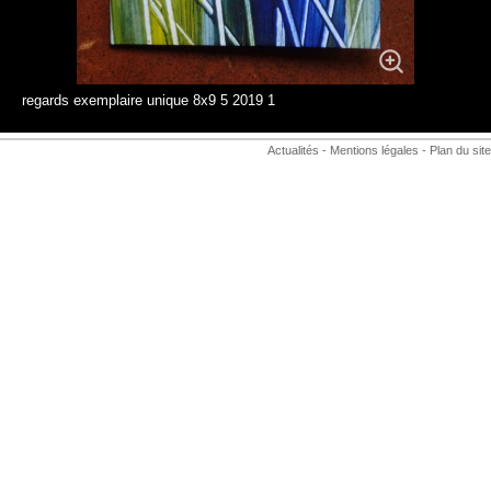
regards exemplaire unique 8x9 5 2019 1
Actualités
-
Mentions légales
-
Plan du site